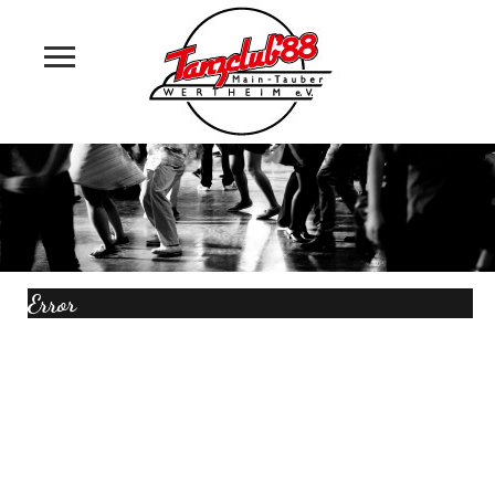
Startseite
Angebote
Unser Verein
Termine
Error
Trainingsplan
Fotogalerie
Kontakt
Links & Downloads