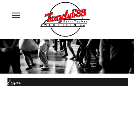
Startseite
Angebote
Unser Verein
Termine
Error
Trainingsplan
Fotogalerie
Kontakt
Links & Downloads